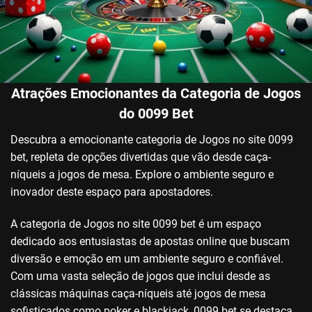
Atrações Emocionantes da Categoria de Jogos
do 0099 Bet
Descubra a emocionante categoria de Jogos no site 0099
bet, repleta de opções divertidas que vão desde caça-
níqueis a jogos de mesa. Explore o ambiente seguro e
inovador deste espaço para apostadores.
A categoria de Jogos no site 0099 bet é um espaço
dedicado aos entusiastas de apostas online que buscam
diversão e emoção em um ambiente seguro e confiável.
Com uma vasta seleção de jogos que inclui desde as
clássicas máquinas caça-níqueis até jogos de mesa
sofisticados como poker e blackjack, 0099 bet se destaca