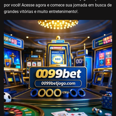
por você! Acesse agora e comece sua jornada em busca de
grandes vitórias e muito entretenimento!.