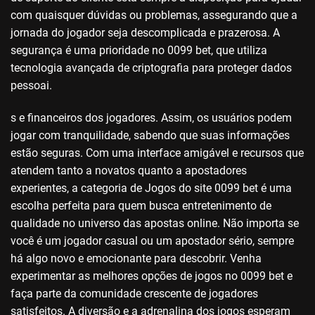
com quaisquer dúvidas ou problemas, assegurando que a
jornada do jogador seja descomplicada e prazerosa. A
segurança é uma prioridade no 0099 bet, que utiliza
tecnologia avançada de criptografia para proteger dados
pessoai.
s e financeiros dos jogadores. Assim, os usuários podem
jogar com tranquilidade, sabendo que suas informações
estão seguras. Com uma interface amigável e recursos que
atendem tanto a novatos quanto a apostadores
experientes, a categoria de Jogos do site 0099 bet é uma
escolha perfeita para quem busca entretenimento de
qualidade no universo das apostas online. Não importa se
você é um jogador casual ou um apostador sério, sempre
há algo novo e emocionante para descobrir. Venha
experimentar as melhores opções de jogos no 0099 bet e
faça parte da comunidade crescente de jogadores
satisfeitos. A diversão e a adrenalina dos jogos esperam