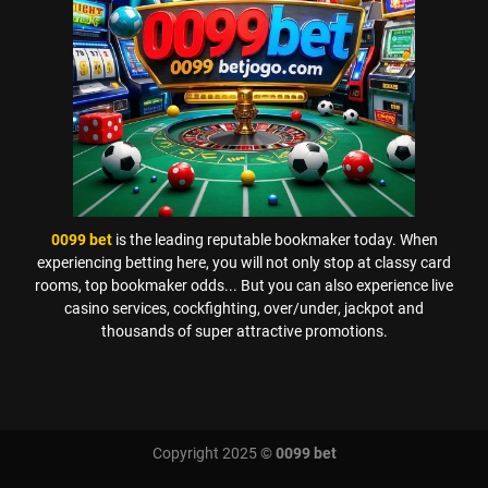
0099 bet
is the leading reputable bookmaker today. When
experiencing betting here, you will not only stop at classy card
rooms, top bookmaker odds... But you can also experience live
casino services, cockfighting, over/under, jackpot and
thousands of super attractive promotions.
Copyright 2025 ©
0099 bet