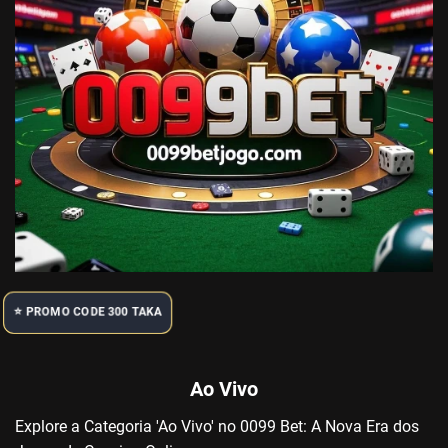
⭐️ PROMO CODE 300 TAKA
Ao Vivo
Explore a Categoria 'Ao Vivo' no 0099 Bet: A Nova Era dos